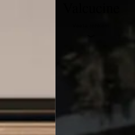
Valcucine
Vaata rohkem